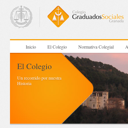
Inicio
El Colegio
Normativa Colegial
A
El Colegio
Un recorrido por nuestra
Historia